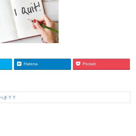
Hatena
Pocket
べき？？