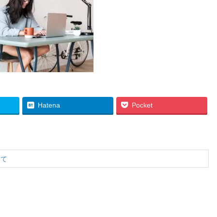
Hatena
Pocket
いて