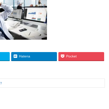
Hatena
Pocket
？