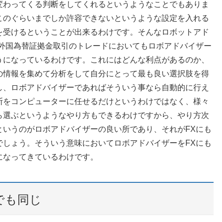
変わってくる判断をしてくれるというようなことでもありま
このぐらいまでしか許容できないというような設定を入れる
を受けるということが出来るわけです。そんなロボットアド
、外国為替証拠金取引のトレードにおいてもロボアドバイザー
うになっているわけです。これにはどんな利点があるのか、
の情報を集めて分析をして自分にとって最も良い選択肢を得
し、ロボアドバイザーであればそういう事なら自動的に行え
断をコンピューターに任せるだけというわけではなく、様々
ら選ぶというようなやり方もできるわけですから、やり方次
というのがロボアドバイザーの良い所であり、それがFXにも
でしょう。そういう意味においてロボアドバイザーをFXにも
になってきているわけです。
でも同じ