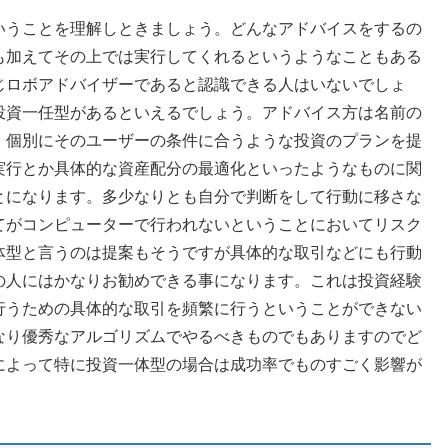
いうことを理解しときましょう。どんなアドバイスをするの
も加えてその上では実行してくれるというようなこともある
じロボアドバイザーであると認識できる人はいないでしょ
投資一任型があるといえるでしょう。アドバイス方は名前の
、個別にそのユーザーの条件に合うような投資のプランを提
実行とか具体的な資産配分の最適化といったようなものに関
とになります。多少なりとも自分で判断をして行動に移さな
てがコンピューターで行われないということにおいてリスク
体型と言うのは提案もそうですが具体的な取引などにも行動
の人にはかなりお勧めできる事になります。これは投資経験
行うための具体的な取引を頻繁に行うということができない
なり優秀なアルゴリズムでやるべきものでもありますのでど
によって特に投資一体型の場合は成功率でものすごく影響が